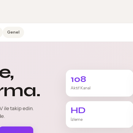
Genel
e,
108
rma.
Aktif Kanal
HD
 ile takip edin.
de.
İzleme