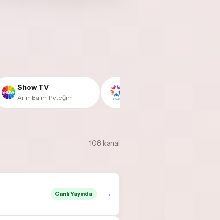
Show TV
Star TV
Arım Balım Peteğim
İki Aile
108 kanal
→
Canlı Yayında