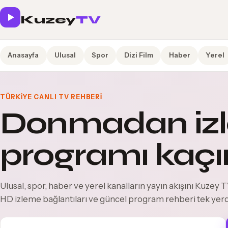
Kuzey
TV
Anasayfa
Ulusal
Spor
Dizi Film
Haber
Yerel
TÜRKIYE CANLI TV REHBERI
Donmadan izl
programı kaçı
Ulusal, spor, haber ve yerel kanalların yayın akışını Kuzey TV
HD izleme bağlantıları ve güncel program rehberi tek yer