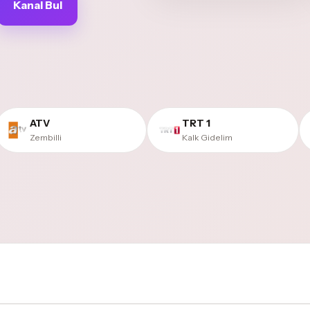
Kanal Bul
ATV
TRT 1
Zembilli
Kalk Gidelim