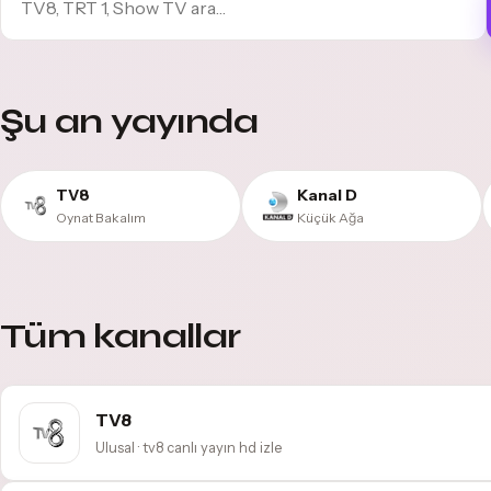
Şu an yayında
TV8
Kanal D
Oynat Bakalım
Küçük Ağa
Tüm kanallar
TV8
Ulusal · tv8 canlı yayın hd izle