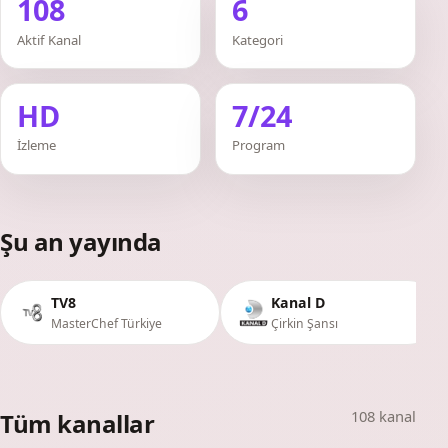
108
6
Aktif Kanal
Kategori
HD
7/24
İzleme
Program
Şu an yayında
TV8
Kanal D
MasterChef Türkiye
Çirkin Şansı
108 kanal
Tüm kanallar