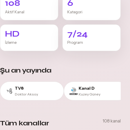
108
6
Aktif Kanal
Kategori
HD
7/24
İzleme
Program
Şu an yayında
TV8
Kanal D
Doktor Aksoy
Kuzey Güney
108 kanal
Tüm kanallar