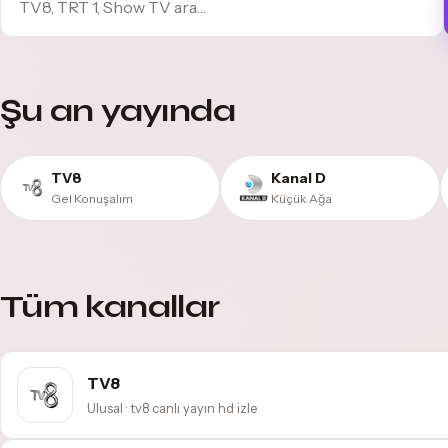
Şu an yayında
TV8
Kanal D
Gel Konuşalım
Küçük Ağa
Tüm kanallar
TV8
Ulusal · tv8 canlı yayın hd izle