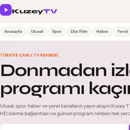
Kuzey
TV
Anasayfa
Ulusal
Spor
Dizi Film
Haber
Yerel
TÜRKIYE CANLI TV REHBERI
Donmadan izl
programı kaçı
Ulusal, spor, haber ve yerel kanalların yayın akışını Kuzey TV
HD izleme bağlantıları ve güncel program rehberi tek yer