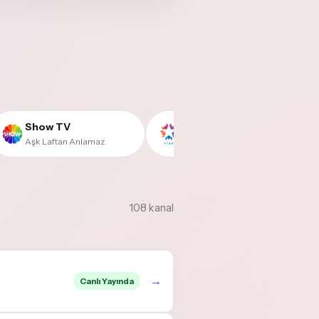
Show TV
Star TV
Aşk Laftan Anlamaz
İki Aile
108 kanal
→
Canlı Yayında