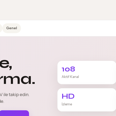
Genel
e,
108
rma.
Aktif Kanal
HD
 ile takip edin.
de.
İzleme